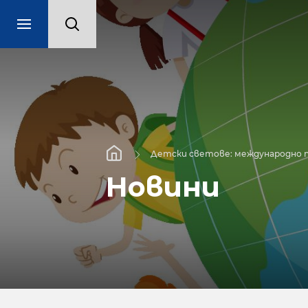
Детски светове: международно п
Новини