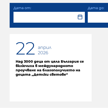
Дата от:
Дата до:
22
април
2026
Над 3000 деца от цяла България се
включиха в международното
проучване на благополучието на
децата „Детски светове“