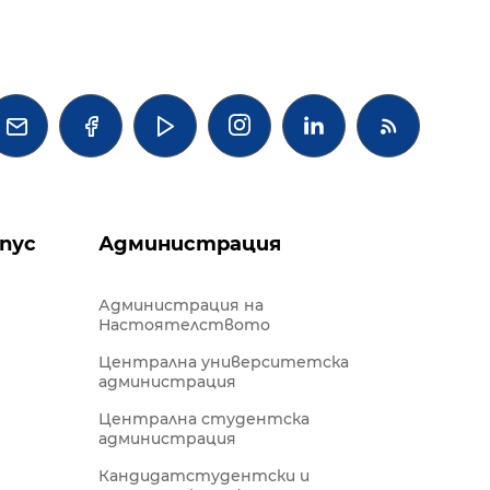




пус
Администрация
Администрация на
Настоятелството
Централна университетска
администрация
Централна студентска
администрация
Кандидатстудентски и