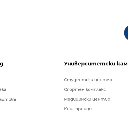
ng
Университетски кам
Студентски център
ека
Спортен комплекс
Медицински център
сайтове
Книжарници