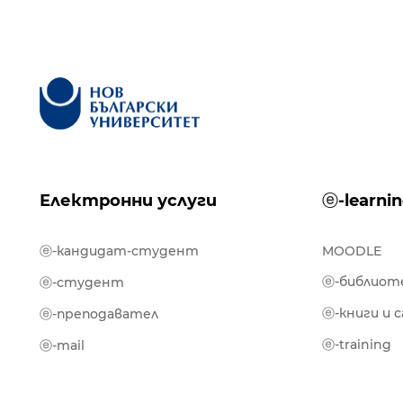
Електронни услуги
ⓔ-learni
ⓔ-кандидат-студент
MOODLE
ⓔ-библиот
ⓔ-студент
ⓔ-книги и 
ⓔ-преподавател
ⓔ-training
ⓔ-mail